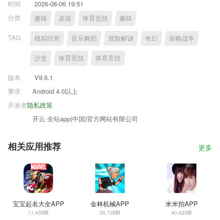
时间
2026-08-06 19:51
分类
趣味
桌游
体育竞技
趣味
TAG
模拟经营
音乐舞蹈
冒险解谜
奇幻
策略战争
沙盒
体育竞技
体育竞技
版本
V9.6.1
要求
Android 4.0以上
开发者
隐私政策
开云·全站app(中国)官方网站有限公司
相关应用推荐
更多
宝宝起名大全APP
金林机械APP
米米拍APP
11.45MB
35.73MB
90.82MB