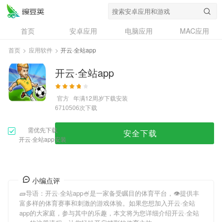
首页
安卓应用
电脑应用
MAC应用
资讯
专题
设计奖
创意应用
首页
>
应用软件
>
开云·全站app
问答
开云·全站app
官方
年满12周岁
下载安装
次下载
6710506
需优先下载
安全下载
开云·全站app安装
小编点评
🧱导语：
开云·全站app
🍧是一家备受瞩目的体育平台，👁提供丰
富多样的体育赛事和刺激的游戏体验。如果您想加入
开云·全站
app
的大家庭，参与其中的乐趣，本文将为您详细介绍
开云·全站