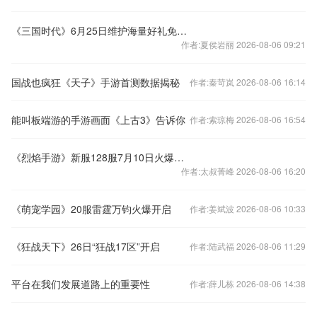
《三国时代》6月25日维护海量好礼免费送
作者:夏侯岩丽 2026-08-06 09:21
国战也疯狂《天子》手游首测数据揭秘
作者:秦苛岚 2026-08-06 16:14
能叫板端游的手游画面《上古3》告诉你
作者:索琼梅 2026-08-06 16:54
《烈焰手游》新服128服7月10日火爆开启
作者:太叔菁峰 2026-08-06 16:20
《萌宠学园》20服雷霆万钧火爆开启
作者:姜斌波 2026-08-06 10:33
《狂战天下》26日“狂战17区”开启
作者:陆武福 2026-08-06 11:29
平台在我们发展道路上的重要性
作者:薛儿栋 2026-08-06 14:38