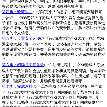
户。通常包括用户名、密码、电子邮件地址、手机号码等。请
务必提供准确完整的信息，以确保顺利完成注册。
第四步：验证账户
👉填写完个人信息后，您可能需要进行账
户验证。《998游戏大厅游戏大厅下载》网站会向您提供的电
子邮件地址或手机号码发送一条验证信息，您需要按照提示进
行验证操作。这有助于确保账户的安全性，并防止不法分子滥
用您的个人信息。
第五步：设置安全选项
👉《998游戏大厅游戏大厅下载》网站
通常要求您设置一些安全选项，以增强账户的安全性。例如，
可以设置安全问题和答案，启用两步验证等功能。请根据系统
的提示设置相关选项，并妥善保管相关信息，确保您的账户安
全。
第六步：阅读并同意条款
👉在注册过程中，《998游戏大厅游
戏大厅下载》网站会提供使用条款和规定供您阅读。这些条款
包括平台的使用规范、隐私政策等内容。在注册之前，请仔细
阅读并理解这些条款，并确保您同意并愿意遵守。
第七步：完成注册
👉一旦您完成了所有必要的步骤，并同意
了《998游戏大厅游戏大厅下载》网站的条款，恭喜您！您已
经成功注册了《998游戏大厅游戏大厅下载》网站账户。现
在，您可以畅享《998游戏大厅游戏大厅下载》网站提供的丰