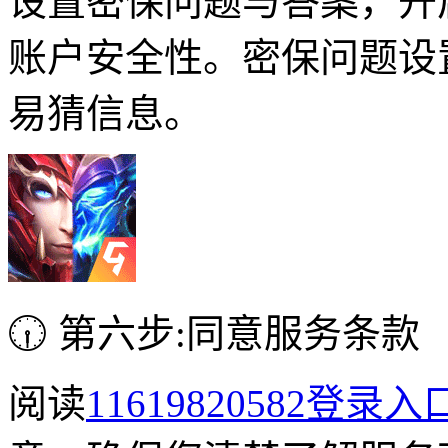
设置密保问题与答案，开
账户安全性。密保问题设
易猜信息。
🕡 第六步:同意服务条款
阅读
11619820582登录入