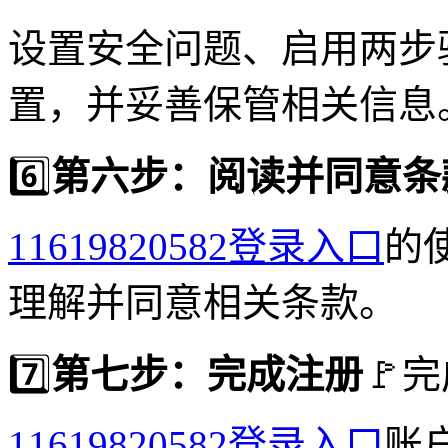
设置安全问题、启用两步
置，并妥善保管相关信息
6️⃣
第六步：阅读并同意条
11619820582登录入口
的
理解并同意相关条款。
7️⃣
第七步：完成注册
🚩
11619820582登录入口
账