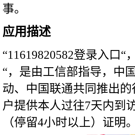
事。
应用描述
“11619820582登录入口“
“，是由工信部指导，中
动、中国联通共同推出的
户提供本人过往7天内到
（停留4小时以上）证明