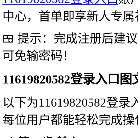
中心，首单即享新人专属
🍱 提示：完成注册后建
可免输密码！
11619820582登录
以下为11619820582
每位用户都能轻松完成操