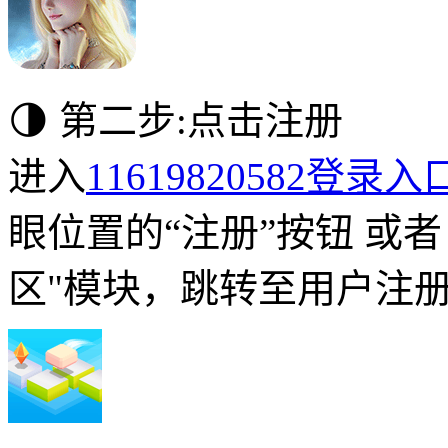
🌗 第二步:点击注册
进入
11619820582登录入
眼位置的“注册”按钮 或
区"模块，跳转至用户注