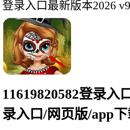
登录入口最新版本2026 v9
11619820582登录入
录入口/网页版/app