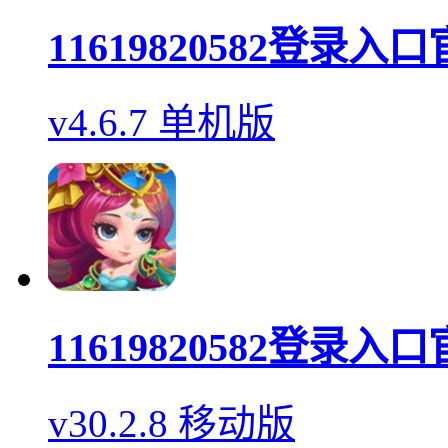
11619820582登录入
v4.6.7 单机版
11619820582登录入
v30.2.8 移动版