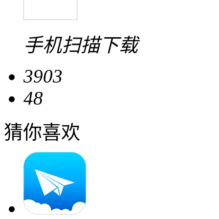
手机扫描下载
3903
48
猜你喜欢