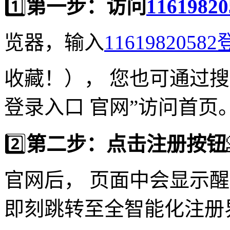
1️⃣
第一步：访问
116198
览器，输入
116198205
收藏！）， 您也可通过搜索引
登录入口 官网”访问首页
2️⃣
第二步：点击注册按钮
官网后， 页面中会显示
即刻跳转至全智能化注册