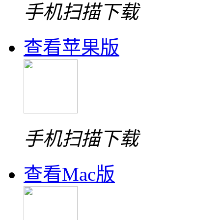
手机扫描下载
查看苹果版
手机扫描下载
查看Mac版