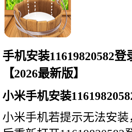
手机安装116198205
【2026最新版】
小米手机安装116198205
小米手机若提示无法安装