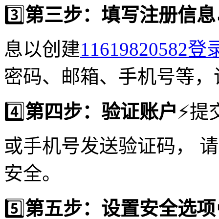
3️⃣
第三步：填写注册信息
息以创建
11619820582
密码、邮箱、手机号等，
4️⃣
第四步：验证账户
⚡️
或手机号发送验证码， 
安全。
5️⃣
第五步：设置安全选项