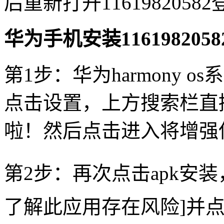
后重新打开11619820
华为手机安装116198205
第1步：华为harmony 
点击设置，上方搜索栏直
啦！然后点击进入将增强
第2步：再次点击apk安装
了解此应用存在风险]并点