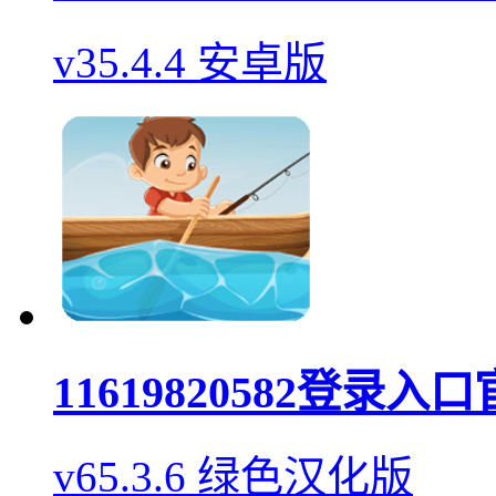
v35.4.4 安卓版
11619820582登录入
v65.3.6 绿色汉化版