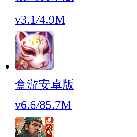
v3.1
/
4.9M
盒游安卓版
v6.6
/
85.7M