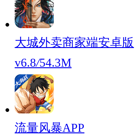
大城外卖商家端安卓版
v6.8
/
54.3M
流量风暴APP