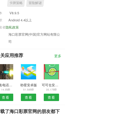
卡牌策略
冒险解谜
本
V8.9.5
求
Android 4.4以上
发者
隐私政策
海口彩票官网(中国)官方网站有限公
司
相关应用推荐
更多
匿名电话软件免费版
秒星安卓版
可可仓安卓版
14.5MB
51.58MB
35.17MB
查看
查看
查看
下载了海口彩票官网的朋友都下