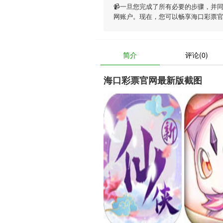
📹一旦您完成了所有必要的步骤，并
网账户。现在，您可以畅享
海口彩票
简介
评论(0)
海口彩票官网最新版截图