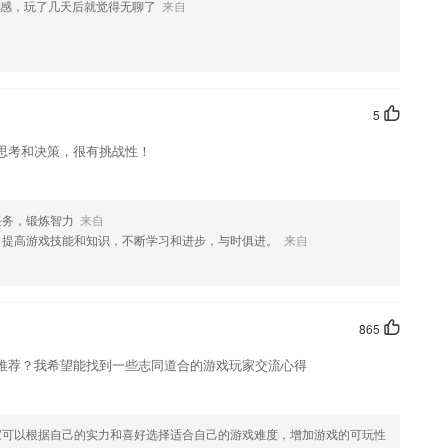
感，玩了几天后就觉得无聊了
来自
简单了解后，通过更加技巧性的训练来帮助大家学习；
步学习高等数学课程。
5
更好的为孩子掌握素质教育知识点
思考和决策，很有挑战性！
需要的试卷；
任务，锻炼智力
来自
中心的360°营销画像
：提高游戏技能和知识，不断学习和进步，与时俱进。
来自
绍，如果您喜欢这款软件，您可以到应用商店进行打分评论，说出您的
优化修改。
865
推荐？我希望能找到一些志同道合的游戏玩家交流心得
家可以根据自己的实力和喜好选择适合自己的游戏难度，增加游戏的可玩性