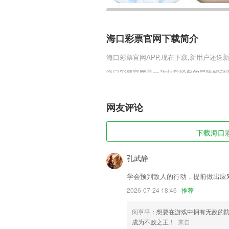
海口彩票官网下载简介
海口彩票官网
APP,现在下载,新用户还送
海口彩票官网是一款非常经典的冒险解谜
种的较量，你的老师发生了变异，她会不
来体验，和这里的老师斗智斗勇吧。
网友评论
海口彩票官网软件特色
1,每一道题均有详细的解析，加深印象学
下载海口彩
2,是相当不错的旅游工具，这里有很多的
3,详细的记录个人的商户信息，便于核对
孔武静
4,不怕书荒,实时跨站搜索全网热门小说,
学会预判敌人的行动，提前做出应
5,在线投稿，一键创作，铺就你的成神之
2026-07-24 18:46
推荐
6,学生学习：通过资源平台进行云学习，
闵亨平
：想要在游戏中拥有无敌的
海口彩票官网软件优势
成为不败之王！
来自