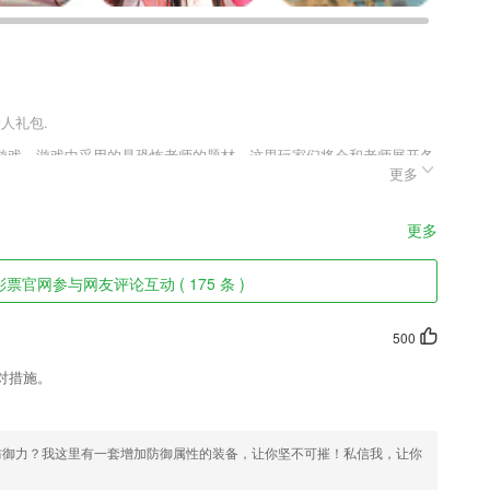
新人礼包.
游戏，游戏中采用的是恐怖老师的题材，这里玩家们将会和老师展开各
更多
断的攻击你，你必须要想办法逃出这里才行，融入了诸多恐怖元素等你
更多
习解题方法；
票官网参与网友评论互动 ( 175 条 )
旅游方案都可以供你参考。
信息，让采购更真实，提高采购的质量
500
看书不再等待!秒速更新,只读超新完本!
对措施。
路
轻松查询各类资源
防御力？我这里有一套增加防御属性的装备，让你坚不可摧！私信我，让你