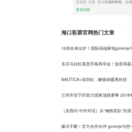
劳旭晨 回复 童冰蝶
独特时装，让
更多回复
海口彩票官网热门文章
16强名单出炉！国际高端家电gorenj
东京马拉松基普乔格再夺金！韶音再获
NAUTICA×深圳站，解锁保暖黑科技