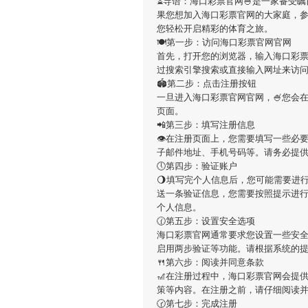
⏳导语：
海口彩票官网
🍧是一家备受
果您想加入
海口彩票官网
的大家庭，
您轻松开启精彩的体育之旅。
🍽第一步：访问海口彩票官网官网
首先，打开您的浏览器，输入
海口彩
过搜索引擎搜索或直接输入网址来访
🏟第二步：点击注册按钮
一旦进入
海口彩票官网
官网，🍧您会
页面。
📲第三步：填写注册信息
👁在注册页面上，您需要填写一些必
子邮件地址、手机号码等。请务必提
🕔第四步：验证账户
🌖填写完个人信息后，您可能需要进
送一条验证信息，您需要按照提示进
个人信息。
🕜第五步：设置安全选项
海口彩票官网
通常要求您设置一些安全
启用两步验证等功能。请根据系统的
🍴第六步：阅读并同意条款
🎢在注册过程中，
海口彩票官网
会提
策等内容。在注册之前，请仔细阅读
🕝第七步：完成注册