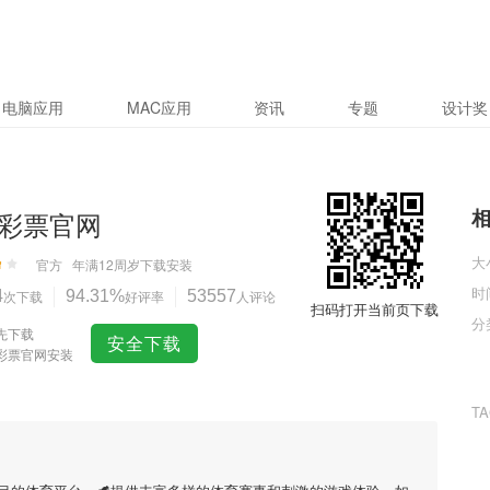
电脑应用
MAC应用
资讯
专题
设计奖
彩票官网
大
官方
年满12周岁
下载安装
时
4
次下载
94.31%
好评率
53557
人评论
扫码打开当前页下载
分
先下载
安全下载
彩票官网安装
T