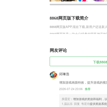
8868网页版下载简介
8868网页版
APP,现在下载,新用户还送新
8868网页版是一款十分经典的国风神话
抽免费赠送，让你更快的组建好自己的队
红包福利，使你能够玩得更加过瘾，心动
网友评论
8868网页版软件特色
1,种类繁多又非常有趣的游戏和问答，吸
下载886
2,记录每天的运动步数,每日消耗的卡路
3,海量免费公开课、家长学院，涵盖语
邱琳浩
等丰富内容模块，英语认知全面进步。
增加游戏画面特效，提升游戏的视
4,【智能证件照，感恩更好的您】
2026-07-24 23:06
推荐
5,随时播放，为用户提供高效的语音转换
庾霞宏
：增加游戏的奖励和福利，
6,目标房源,一键关注;
1.温以乐 回复 韦宏功
提供奖励系统
8868网页版软件优势