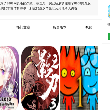
同意了
8868网页版
的条款，恭喜您！您已经成功注册了8868网页版
提供的丰富体育赛事、刺激的游戏体验以及其他令人兴奋
热门文章
历史版本
视频