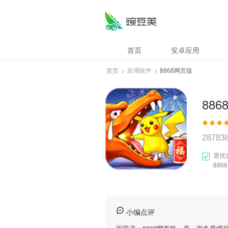
首页
安卓应用
首页
>
应用软件
>
8868网页版
88
28783
需优
88
小编点评