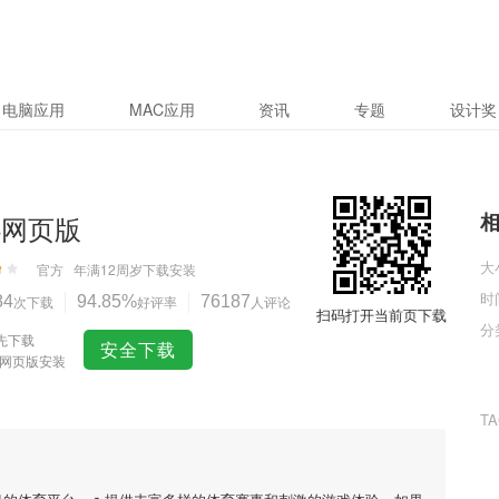
电脑应用
MAC应用
资讯
专题
设计奖
68网页版
大
官方
年满12周岁
下载安装
时
84
次下载
94.85%
好评率
76187
人评论
扫码打开当前页下载
分
先下载
安全下载
68网页版安装
T