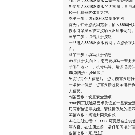
🈶导语：
8868网页版
🐊是一家备受瞩
您想加入
8868网页版
的大家庭，参与
松开启精彩的体育之旅。
🥞第一步：访问8868网页版官网
首先，打开您的浏览器，输入
8868网
搜索引擎搜索或直接输入网址来访问
🥫第二步：点击注册按钮
一旦进入
8868网页版
官网，🎨您会
面。
🍪第三步：填写注册信息
🚲在注册页面上，您需要填写一些必
子邮件地址、手机号码等。请务必提
🏙第四步：验证账户
⛷填写完个人信息后，您可能需要进行
一条验证信息，您需要按照提示进行
人信息。
🈴第五步：设置安全选项
8868网页版
通常要求您设置一些安全选
用两步验证等功能。请根据系统的提
🚕第六步：阅读并同意条款
🚓在注册过程中，
8868网页版
会提供
等内容。在注册之前，请仔细阅读并
🔏第七步：完成注册