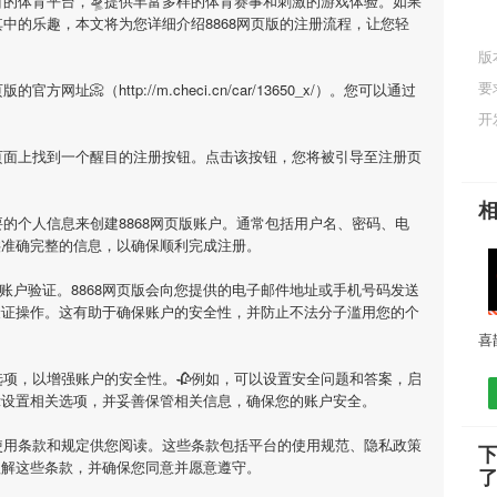
目的体育平台，🛸提供丰富多样的体育赛事和刺激的游戏体验。如果
其中的乐趣，本文将为您详细介绍
8868网页版
的注册流程，让您轻
版
要
页版
的官方网址📀（http://m.checi.cn/car/13650_x/）。您可以通过
。
开
在页面上找到一个醒目的注册按钮。点击该按钮，您将被引导至注册页
要的个人信息来创建
8868网页版
账户。通常包括用户名、密码、电
供准确完整的信息，以确保顺利完成注册。
账户验证。
8868网页版
会向您提供的电子邮件地址或手机号码发送
验证操作。这有助于确保账户的安全性，并防止不法分子滥用您的个
项，以增强账户的安全性。🥀例如，可以设置安全问题和答案，启
示设置相关选项，并妥善保管相关信息，确保您的账户安全。
使用条款和规定供您阅读。这些条款包括平台的使用规范、隐私政策
下
理解这些条款，并确保您同意并愿意遵守。