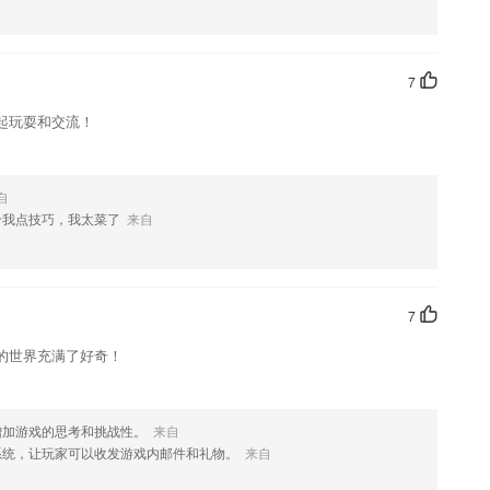
欢这款软件，您可以到应用商店进行打分评论，说出您的使用经历，以帮
7
起玩耍和交流！
自
给我点技巧，我太菜了
来自
7
的世界充满了好奇！
增加游戏的思考和挑战性。
来自
系统，让玩家可以收发游戏内邮件和礼物。
来自