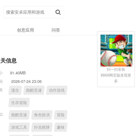
创意应用
问答
相关信息
扫一扫安装
小
91.40MB
8868网页版发现更
多
间
2026-07-24 23:06
类
逃生
跑酷竞速
动作游戏
生存冒险
AG
跑酷竞速
角色扮演
冒险
游戏工具
扑克棋牌
趣味